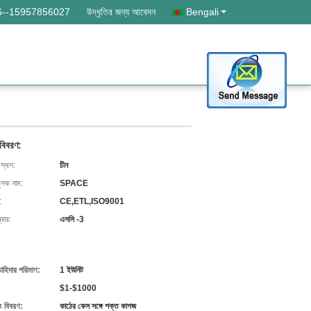
6--15957856027
উদ্ধৃতির জন্য আবেদন
Bengali
 বিবরণ:
 স্থল:
চীন
ুলক নাম:
SPACE
:
CE,ETL,ISO9001
বার:
এসসি -3
চাহিদার পরিমাণ:
1 ইউনিট
$1-$1000
ং বিবরণ:
কাঠের কেস সঙ্গে শক্ত কাগজ