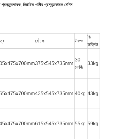
য় প্রস্তুতকারক
,
হিমায়িত পানীয় প্রস্তুতকারক মেশিন
জি
ত্রা
বোঁচকা
উঃপঃ
ডব্লিউ
30
05x475x700mm
375x545x735mm
33kg
কেজি
65x475x700mm
435x545x735mm
40kg
43kg
45x475x700mm
615x545x735mm
55kg
59kg