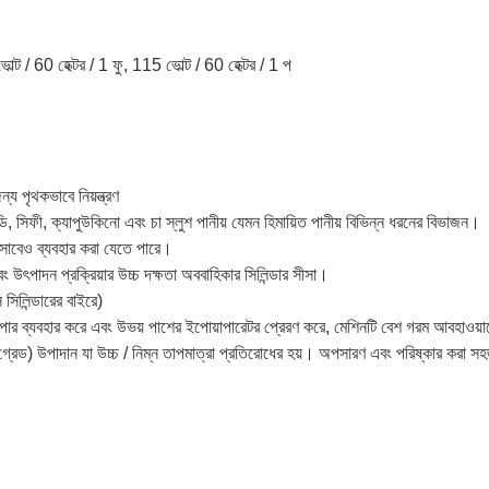
ল্ট / 60 হেক্টর / 1 ফু, 115 ভোল্ট / 60 হেক্টর / 1 প
য পৃথকভাবে নিয়ন্ত্রণ
ডি, সিফী, ক্যাপুউকিনো এবং চা স্লুশ পানীয় যেমন হিমায়িত পানীয় বিভিন্ন ধরনের বিভাজন।
 হিসাবেও ব্যবহার করা যেতে পারে।
 এবং উৎপাদন প্রক্রিয়ার উচ্চ দক্ষতা অববাহিকার সিলিন্ডার সীসা।
সিলিন্ডারের বাইরে)
 ব্যবহার করে এবং উভয় পাশের ইপোয়াপারেটর প্রেরণ করে, মেশিনটি বেশ গরম আবহাওয়াত
েড) উপাদান যা উচ্চ / নিম্ন তাপমাত্রা প্রতিরোধের হয়।
অপসারণ এবং পরিষ্কার করা স