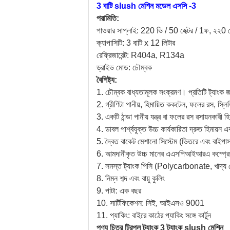
3 বাটি slush মেশিন মডেল এসসি -3
পরামিতি:
পাওয়ার সাপ্লাই: 220 ভি / 50 হেক্টর / 1ফ, ২২0 ভো
ক্যাপাসিটি: 3 বাটি x 12 লিটার
রেফ্রিজারেন্ট: R404a, R134a
ড্রাইভ মোড: চৌম্বক
বৈশিষ্ট্য:
1. চৌম্বক বাধ্যতামূলক সংক্রমণ। প্রতিটি ট্যাংক জন্
2. গ্রীণিটা পানীয়, হিমায়িত ককটেল, ফলের রস, স্লি
3. একটি ঠান্ডা পানীয় যন্ত্র বা ফলের রস রসায়নকারী
4. ডাবল পার্শ্বযুক্ত উচ্চ কার্যকারিতা দ্রুত হিমায়ন
5. দ্বৈত বাকেট মেশানো সিস্টেম (ভিতরে এবং বাইপাস 
6. আমদানীকৃত উচ্চ মানের এএসপিআইআরএ কম্প্রেপার
7. সমস্ত ট্যাংক পিসি (Polycarbonate, খাদ্য গ্র
8. নিম্ন শব্দ এবং বায়ু কুলিং
9. পাটা: এক বছর
10. সার্টিফিকেশন: সিই, আইএসও 9001
11. প্যাকিং: বাইরে কাঠের প্যাকিং সঙ্গে কার্টুন
পণ্য চিত্র
ট্রিপল ট্যাংক 3 ট্যাংক slush মেশিন