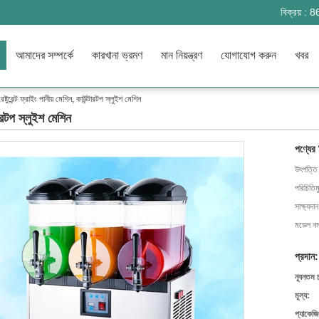
বিক্রয় :
8
আমাদের সম্পর্কে
কারখানা ভ্রমণ
মান নিয়ন্ত্রণ
যোগাযোগ করুন
খবর
েষ্টুরেন্ট ফ্রাইং পানীয় মেশিন, কাউন্টারটপ স্লুইশ মেশিন
্টারটপ স্লুইশ মেশিন
পণ্যের
উৎপত্তি
পরিচিতিম
সাক্ষ্যদান
মডেল নম্
প্রদান:
ন্যূনতম 
মূল্য:
প্যাকেজি