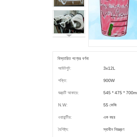
বিস্তারিত পণ্যের বর্ণনা
আউটপুট:
3x12L
শক্তি:
900W
যন্ত্রটি আকারে:
545 * 475 * 700
N.W:
55 কেজি
ওয়ারান্টীর:
এক বছর
বৈশিষ্ট্য:
স্বাধীন নিয়ন্ত্রণ