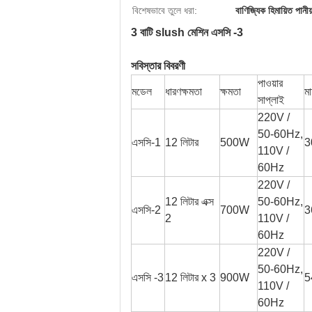
বিশেষভাবে তুলে ধরা:
বাণিজ্যিক হিমায়িত পানী
3 বাটি slush মেশিন এসসি -3
সবিস্তার বিবরণী
পাওয়ার
মডেল
ধারণক্ষমতা
ক্ষমতা
মা
সাপ্লাই
220V /
50-60Hz,
এসসি-1
12 লিটার
500W
3
110V /
60Hz
220V /
12 লিটার এক্স
50-60Hz,
এসসি-2
700W
3
2
110V /
60Hz
220V /
50-60Hz,
এসসি -3
12 লিটার x 3
900W
5
110V /
60Hz