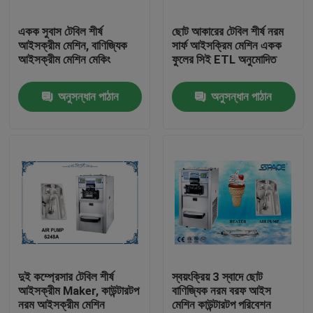
একক সুবাস টেবিল শীর্ষ
ছোট আকারের টেবিল শীর্ষ নরম
কারখানা ভ্রমণ
আইসক্রীম মেশিন, বাণিজ্যিক
সার্ফ আইসক্রিম মেশিন একক
আইসক্রীম মেশিন মেকিং
ফুলের সিই ETL অনুমোদিত
মান নিয়ন্ত্রণ
অনুসন্ধান পাঠান
অনুসন্ধান পাঠান
যোগাযোগ করুন
খবর
উদ্ধৃতির জন্য আবেদন
নরম সফ্ট আইসক্রিম মেশিন
দুই কম্প্রেসার টেবিল শীর্ষ
স্বয়ংক্রিয় 3 স্বাদে ছোট
আইসক্রীম Maker, কাউন্টারটপ
বাণিজ্যিক নরম বরফ আইস
নরম আইসক্রীম মেশিন
মেশিন কাউন্টারটপ পরিবেশন
টেবিল শীর্ষ আইসক্রীম মেশিন