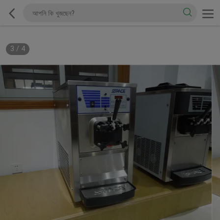
3
/
4