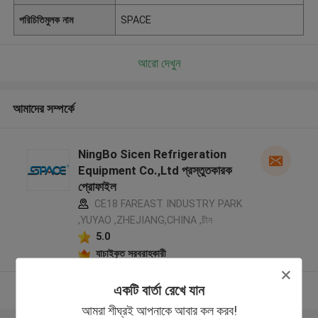
পরিচিতিমুলক নাম
SPACE
আরো দেখুন
আমাদের সম্পর্কে
NingBo Sicen Refrigeration
Equipment Co.,Ltd প্রস্তুতকারক
প্রোফাইল
CE18 FAREAST INDUSTRY PARK
,YUYAO ,ZHEJIANG,CHINA ,চীন
5.0
যাচাইকৃত সরবরাহকারী
একটি বার্তা রেখে যান
আরো দেখুন
আমরা শীঘ্রই আপনাকে আবার কল করব!