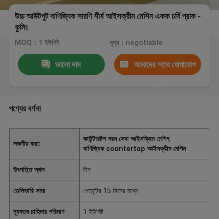
উচ্চ আউটপুট বাণিজ্যিক সারণি শীর্ষ আইসক্রীম মেশিন একক চর্বি প্রাক -
কুলিং
MOQ：1 ইউনিট
মূল্য：negotiable
ভালো দাম
আমাদের সাথে যোগাযোগ
করুন
পণ্যের বর্ণনা
কাউন্টারটপ নরম সেবা আইসক্রিম মেশিন
,
লক্ষণীয় করা:
বাণিজ্যিক countertop আইসক্রীম মেশিন
উৎপত্তি স্থল
চীন
ডেলিভারি সময়
পেমেন্টের 15 দিনের মধ্যে
ন্যূনতম চাহিদার পরিমাণ
1 ইউনিট