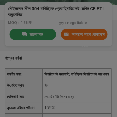
স্টেইনলেস স্টীল 304 বাণিজ্যিক গ্রেড হিমায়িত দই মেশিন CE ETL
অনুমোদিত
MOQ：1 ইউনিট
মূল্য：negotiable
ভালো দাম
আমাদের সাথে যোগাযোগ
করুন
পণ্যের বর্ণনা
লক্ষণীয় করা:
হিমায়িত দই যন্ত্রপাতি
,
বাণিজ্যিক হিমায়িত দই কারখানার
উৎপত্তি স্থল
চীন
ডেলিভারি সময়
পেমেন্টের 15 দিনের মধ্যে
ন্যূনতম চাহিদার পরিমাণ
1 ইউনিট