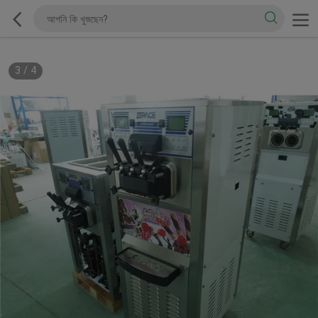
3
/
4