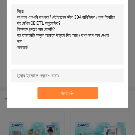
এর সেরা মূল্য পান
স্টেইনলেস স্টীল 304 বাণিজ্যিক গ্রেড
হিমায়িত দই মেশিন CE ETL অনুমোদিত
চালিয়ে
জমা দিন
প্রস্তাবিত পণ্য